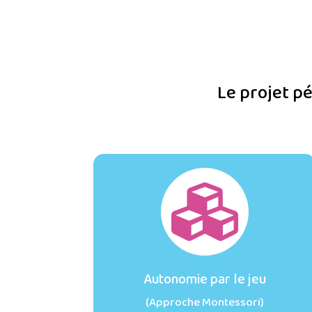
Le projet p

Autonomie par le jeu
(Approche Montessori)