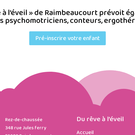
 à l’éveil » de Raimbeaucourt prévoit 
es psychomotriciens, conteurs, ergothé
Pré-inscrire votre enfant
Du rêve à l’éveil
Rez-de-chaussée

348 rue Jules ferry
Accueil