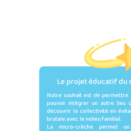
Le projet éducatif du r
Notre souhait est de permettre
pouvoir intégrer un autre lieu
découvrir la collectivité en évit
brutale avec le milieu familial.
La micro-crèche permet un a