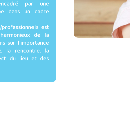
 encadré par une
upe dans un cadre
/professionnels est
 harmonieux de la
ons sur l’importance
, la rencontre, la
pect du lieu et des