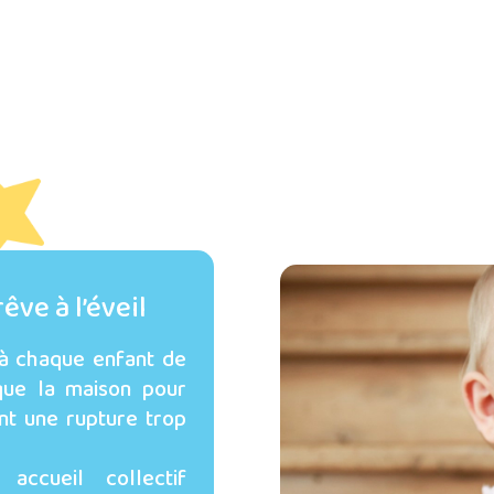
êve à l’éveil
 à chaque enfant de
 que la maison pour
ant une rupture trop
ccueil collectif