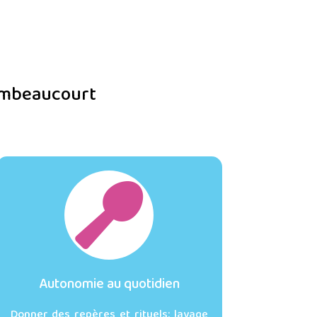
aimbeaucourt

Autonomie au quotidien
Donner des repères et rituels: lavage